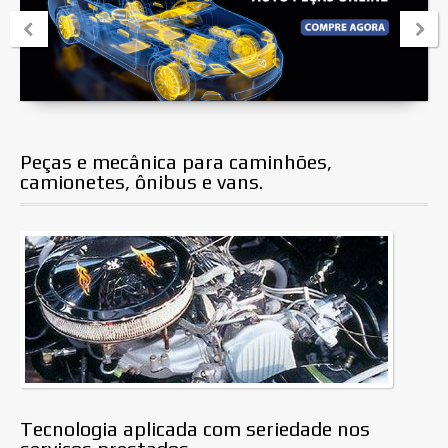
Auto Peças Rodovia
Serviços
Trabalhe Conosco
Peças e mecânica para caminhões,
camionetes, ônibus e vans.
Localização
Contato
Tecnologia aplicada com seriedade nos