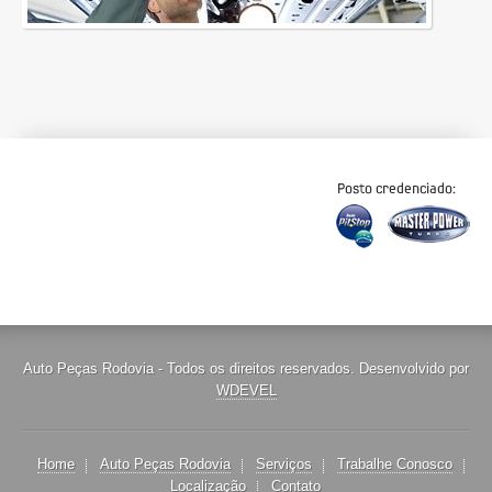
Auto Peças Rodovia - Todos os direitos reservados. Desenvolvido por
WDEVEL
Home
Auto Peças Rodovia
Serviços
Trabalhe Conosco
Localização
Contato